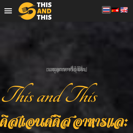
4
2
3
1
เมนูอาหารยุโรป
รายการเครื่องดื่ม
เมนูอาหารไทย
รายการไวน์
This and This
ดิสแอนด์ดิส อาหารและ