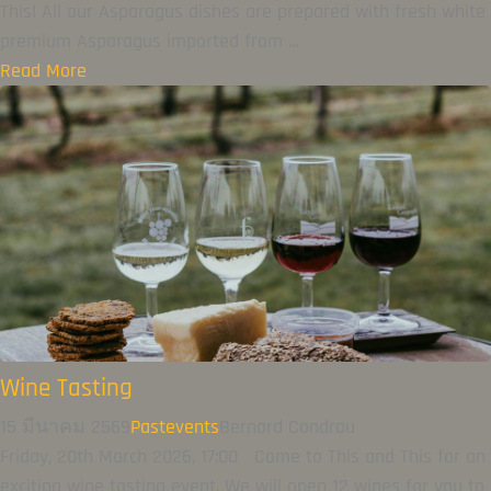
This! All our Asparagus dishes are prepared with fresh white
premium Asparagus imported from ...
Read More
Wine Tasting
15 มีนาคม 2569
Pastevents
Bernard Condrau
Friday, 20th March 2026, 17:00 Come to This and This for an
exciting wine tasting event. We will open 12 wines for you to