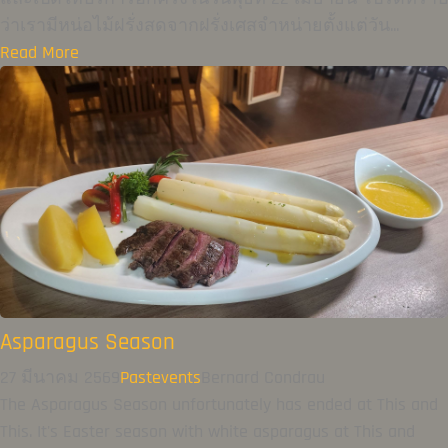
ว่าเรามีหน่อไม้ฝรั่งสดจากฝรั่งเศสจำหน่ายตั้งแต่วัน...
Read More
Asparagus Season
27 มีนาคม 2569
Pastevents
Bernard Condrau
The Asparagus Season unfortunately has ended at This and
This. It's Easter season with white asparagus at This and