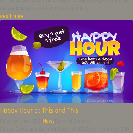
our revamped food menu which include Escargots, Bündner
Gerstensuppe, Glazed Lamb Racks and L...
Read More
Happy Hour at This and This
04 พฤษภาคม 2569
News
Bernard Condrau
All our Swiss and German Beers at 160 Baht instead of 240