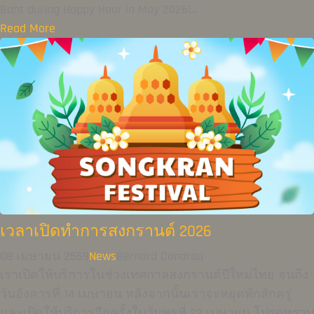
Baht during Happy Hour in May 2026!...
Read More
เวลาเปิดทำการสงกรานต์ 2026
08 เมษายน 2569
News
Bernard Condrau
เราเปิดให้บริการในช่วงเทศกาลสงกรานต์ปีใหม่ไทย จนถึง
วันอังคารที่ 14 เมษายน หลังจากนั้นเราจะหยุดพักสักครู่
และเปิดให้บริการอีกครั้งในวันพุธที่ 22 เมษายน โปรดทราบ