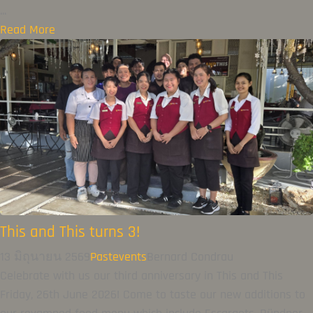
...
Read More
This and This turns 3!
13 มิถุนายน 2569
Pastevents
Bernard Condrau
Celebrate with us our third anniversary in This and This
Friday, 26th June 2026! Come to taste our new additions to